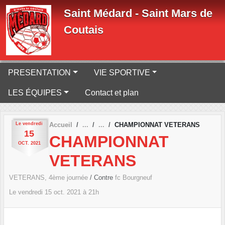
Panneau de gestion des cookies
Saint Médard - Saint Mars de
Coutais
PRESENTATION
VIE SPORTIVE
LES ÉQUIPES
Contact et plan
Le
vendredi
Accueil
CHAMPIONNAT VETERANS
15
CHAMPIONNAT
OCT.
2021
VETERANS
VETERANS, 4ème journée
/ Contre
fc Bourgneuf
Le
vendredi
15
oct.
2021
à 21h