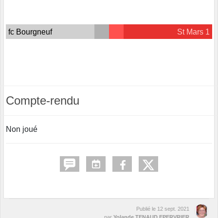
fc Bourgneuf
St Mars 1
Compte-rendu
Non joué
Publié le
12 sept. 2021
par
Yolande TENAUD EPERVRIER