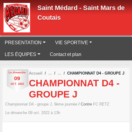
Panneau de gestion des cookies
Saint Médard - Saint Mars de
Coutais
PRESENTATION
VIE SPORTIVE
LES ÉQUIPES
Contact et plan
Le
dimanche
Accueil
CHAMPIONNAT D4 - GROUPE J
09
CHAMPIONNAT D4 -
OCT.
2022
GROUPE J
Championnat D4 - groupe J, 9ème journée
/ Contre
FC RETZ
Le
dimanche
09
oct.
2022
à 13h