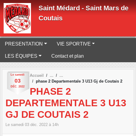
Panneau de gestion des cookies
Saint Médard - Saint Mars de
Coutais
PRESENTATION
VIE SPORTIVE
LES ÉQUIPES
Contact et plan
Le
samedi
Accueil
03
phase 2 Departementale 3 U13 Gj de Coutais 2
DÉC.
2022
PHASE 2
DEPARTEMENTALE 3 U13
GJ DE COUTAIS 2
Le
samedi
03
déc.
2022
à 14h